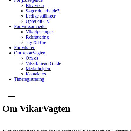
For jobsøgende
Bliv vikar
Søger du arbejde?
Ledige stillinger
Opret dit CV
For virksomheder
Vikarløsninger
Rekruttering
Try & Hire
For vikarer
Om VikarVagten
Om os
Vikarbureau Guide
Medarbejdere
Kontakt os
Timeregistrering
Om VikarVagten