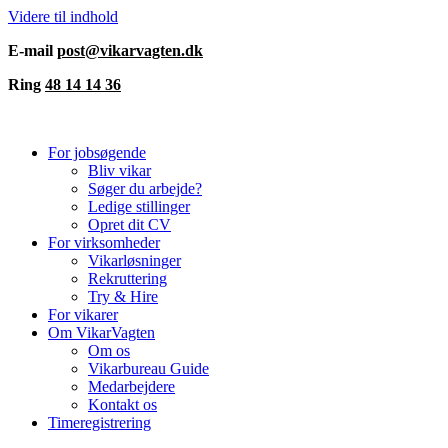
Videre til indhold
E-mail
post@vikarvagten.dk
Ring
48 14 14 36
For jobsøgende
Bliv vikar
Søger du arbejde?
Ledige stillinger
Opret dit CV
For virksomheder
Vikarløsninger
Rekruttering
Try & Hire
For vikarer
Om VikarVagten
Om os
Vikarbureau Guide
Medarbejdere
Kontakt os
Timeregistrering