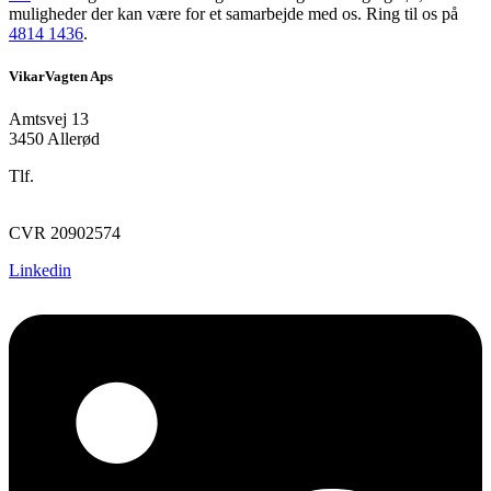
muligheder der kan være for et samarbejde med os.
Ring til os på
4814 1436
.
VikarVagten Aps
Amtsvej 13
3450 Allerød
Tlf.
+45 48 14 14 36
post@vikarvagten.dk
CVR 20902574
Linkedin