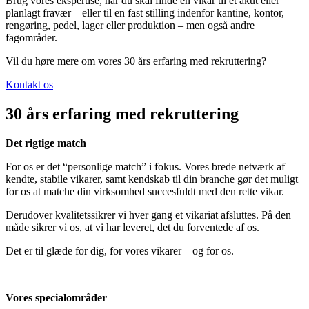
Brug vores ekspertise, når du skal finde en vikar til et akut eller
planlagt fravær – eller til en fast stilling indenfor kantine, kontor,
rengøring, pedel, lager eller produktion – men også andre
fagområder.
Vil du høre mere om vores 30 års erfaring med rekruttering?
Kontakt os
30 års erfaring med rekruttering
Det rigtige match
For os er det “personlige match” i fokus. Vores brede netværk af
kendte, stabile vikarer, samt kendskab til din branche gør det muligt
for os at matche din virksomhed succesfuldt med den rette vikar.
Derudover kvalitetssikrer vi hver gang et vikariat afsluttes. På den
måde sikrer vi os, at vi har leveret, det du forventede af os.
Det er til glæde for dig, for vores vikarer – og for os.
Vores specialområder