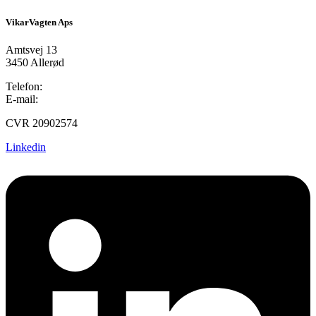
VikarVagten Aps
Amtsvej 13
3450 Allerød
Telefon:
48 14 14 36
E-mail:
post@vikarvagten.dk
CVR 20902574
Linkedin