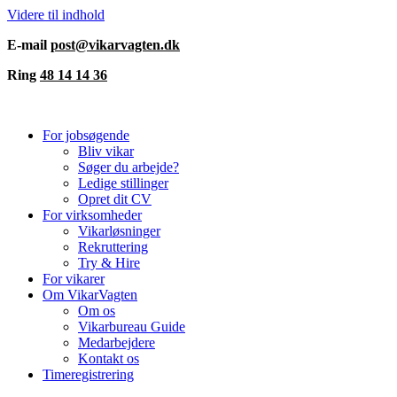
Videre til indhold
E-mail
post@vikarvagten.dk
Ring
48 14 14 36
For jobsøgende
Bliv vikar
Søger du arbejde?
Ledige stillinger
Opret dit CV
For virksomheder
Vikarløsninger
Rekruttering
Try & Hire
For vikarer
Om VikarVagten
Om os
Vikarbureau Guide
Medarbejdere
Kontakt os
Timeregistrering